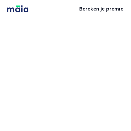
Bereken je premie
Bespaar tot wel 20%
Bedrijfsaansprakelijkheidsverzekering voor
zzp'ers & mkb'ers
Bereken je premie
Binnen 5 minuten online geregeld
Maandelijks opzegbaar
Duidelijk, simpel en transparant
Toegespitst op jouw bedrijfsactiviteiten